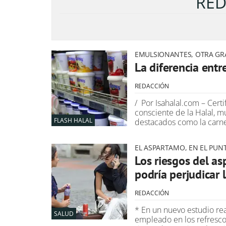
RED
EMULSIONANTES, OTRA G
La diferencia entr
REDACCIÓN
/ Por Isahalal.com – Certi
consciente de la Halal, 
FLASH HALAL
destacados como la carn
EL ASPARTAMO, EN EL PUN
Los riesgos del a
podría perjudicar 
REDACCIÓN
* En un nuevo estudio rea
SALUD
empleado en los refrescos 