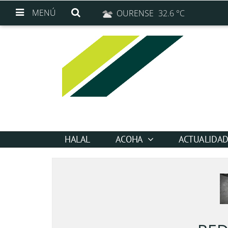
MENÚ
OURENSE
32.6 °C
HALAL
ACOHA
ACTUALIDA