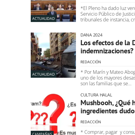
*El Pleno ha dado luz ver
Servicio Público de Justic
ACTUALIDAD
tribunales de instancia, c
DANA 2024
Los efectos de l
indemnizaciones?
REDACCIÓN
* Por Marín y Mateo Abog
ACTUALIDAD
uno de los mayores desast
son las familias que se…
CULTURA HALAL
Mushbooh, ¿Qué h
ingredientes dudo
REDACCIÓN
* Comprar, pagar y consu
CAMPAÑAS