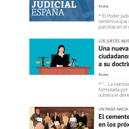
Acoha
* El Poder Jud
sentencia que
parcelas en el
LOS JUECES AJU
Una nueva 
ciudadano
a su doctri
Acoha
* “… La inactiv
formulada po
vulnera el der
UN PASO HACIA
El cement
en los pró