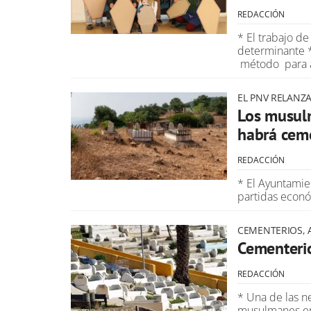
REDACCIÓN
* El trabajo d
determinante *
método para a
EL PNV RELANZA 
Los musulm
habrá cem
REDACCIÓN
* El Ayuntamie
partidas econó
CEMENTERIOS, 
Cementerio
REDACCIÓN
* Una de las 
musulmanes en 