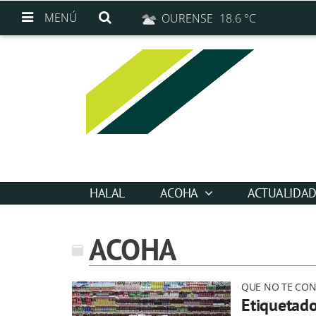
MENÚ
OURENSE
18.6 °C
HALAL
ACOHA
ACTUALIDA
ACOHA
QUE NO TE CO
Etiquetado