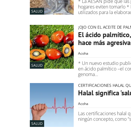
* La AESAN pide que las 
hogares eviten tomarlo * 
SALUD
utilizados para la elabor
¡OJO CON EL ACEITE DE PAL
El ácido palmítico
hace más agresivas
Acoha
* Un nuevo estudio publi
SALUD
en ácido palmítico –el co
genoma…
CERTIFICACIONES HALAL Q
Halal significa 'sal
Acoha
Las certificaciones halal
ningún concepto, como “sa
SALUD