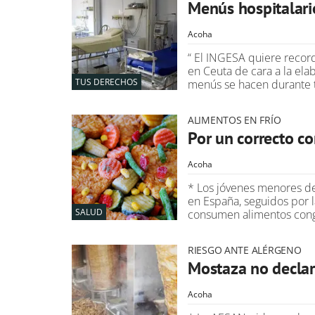
Menús hospitalario
Acoha
“ El INGESA quiere record
en Ceuta de cara a la ela
TUS DERECHOS
menús se hacen durante 
ALIMENTOS EN FRÍO
Por un correcto c
Acoha
* Los jóvenes menores de
en España, seguidos por l
SALUD
consumen alimentos con
RIESGO ANTE ALÉRGENO
Mostaza no declar
Acoha