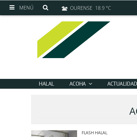
MENÚ
OURENSE
18.9 °C
HALAL
ACOHA
ACTUALIDA
A
FLASH HALAL