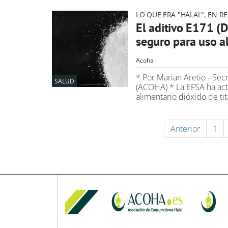
LO QUE ERA "HALAL", EN R
El aditivo E171 (D
seguro para uso a
Acoha
* Por Marian Aretio - Sec
SALUD
(ACOHA) * La EFSA ha act
alimentario dióxido de tit
Anterior
1