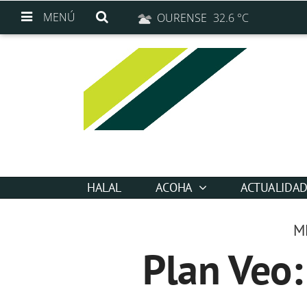
MENÚ
OURENSE
32.6 °C
HALAL
ACOHA
ACTUALIDA
M
Plan Veo: