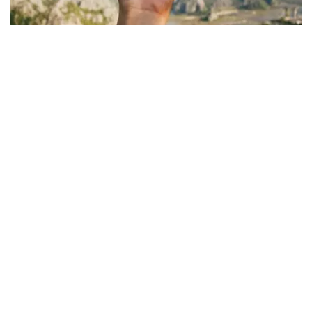
Viaja Seguro
El Gobierno anuncia el bono de transporte
público para toda España