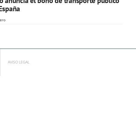
o anuncia el bono de transporte público
 España
ero
AVISO LEGAL