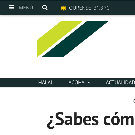
MENÚ
OURENSE
31.3 °C
HALAL
ACOHA
ACTUALIDA
¿Sabes cóm