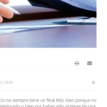
1, 12:21
io no siempre tiene un final feliz, bien porque no
eteriorado o bien por haber sido víctimas de una