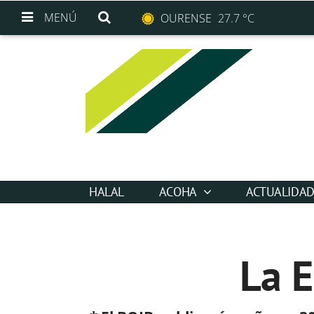
MENÚ
OURENSE
27.7 °C
HALAL
ACOHA
ACTUALIDA
La E