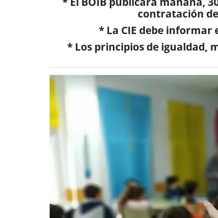
* El BOIB publicará mañana, 30
contratación del
* La CIE debe informar
* Los principios de igualdad, 