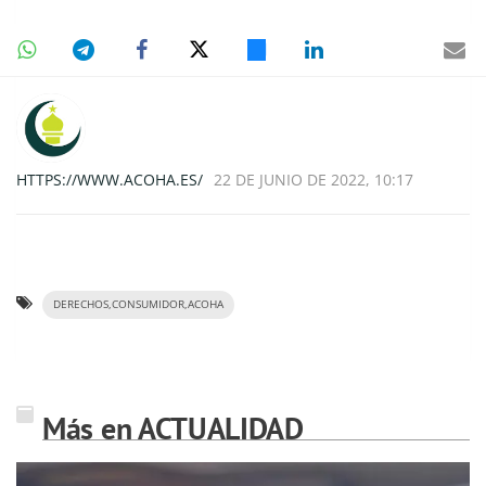
HTTPS://WWW.ACOHA.ES/
22 DE JUNIO DE 2022, 10:17
DERECHOS,CONSUMIDOR,ACOHA
Más en ACTUALIDAD