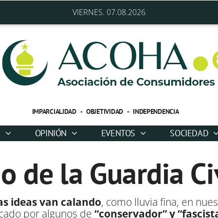
VIERNES. 07.08.2026
IMPARCIALIDAD - OBJETIVIDAD - INDEPENDENCIA
D
OPINIÓN
EVENTOS
SOCIEDAD
o de la Guardia Civ
as ideas van calando
, como lluvia fina, en nues
ficado por algunos de
“conservador” y “fascist