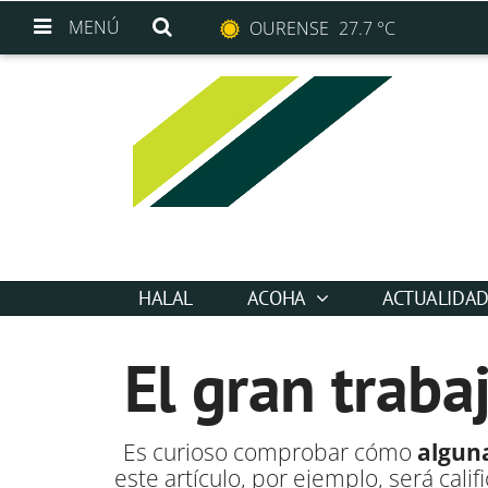
MENÚ
OURENSE
27.7 °C
HALAL
ACOHA
ACTUALIDA
El gran trabaj
Es curioso comprobar cómo
algun
este artículo, por ejemplo, será cali